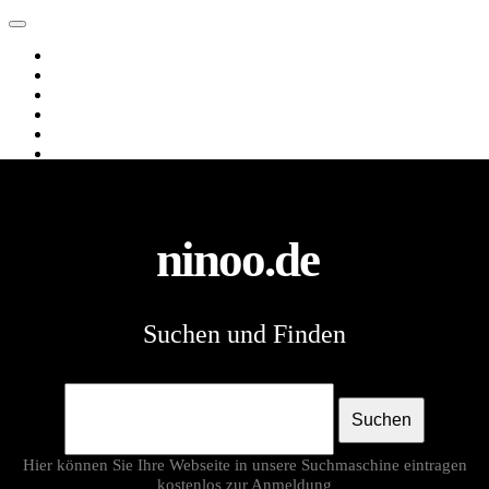
ninoo.de
Web
Images
Videos
News
Webverzeichnis
Shopping
ninoo.de
Suchen und Finden
Suchen
Hier können Sie Ihre Webseite in unsere Suchmaschine eintragen
kostenlos
zur Anmeldung