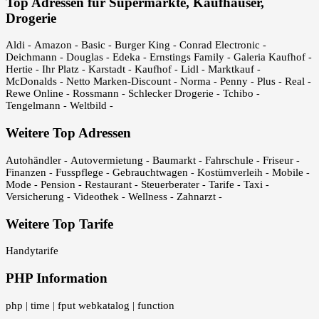
Top Adressen für Supermärkte, Kaufhäuser,
Drogerie
Aldi
Amazon
Basic
Burger King
Conrad Electronic
-
-
-
-
-
Deichmann
Douglas
Edeka
Ernstings Family
Galeria Kaufhof
-
-
-
-
-
Hertie
Ihr Platz
Karstadt
Kaufhof
Lidl
Marktkauf
-
-
-
-
-
-
McDonalds
Netto Marken-Discount
Norma
Penny
Plus
Real
-
-
-
-
-
-
Rewe Online
Rossmann
Schlecker Drogerie
Tchibo
-
-
-
-
Tengelmann
Weltbild
-
-
Weitere Top Adressen
Autohändler
Autovermietung
Baumarkt
Fahrschule
Friseur
-
-
-
-
-
Finanzen
Fusspflege
Gebrauchtwagen
Kostümverleih
Mobile
-
-
-
-
-
Mode
Pension
Restaurant
Steuerberater
Tarife
Taxi
-
-
-
-
-
-
Versicherung
Videothek
Wellness
Zahnarzt
-
-
-
-
Weitere Top Tarife
Handytarife
PHP Information
php
time
fput webkatalog
function
|
|
|