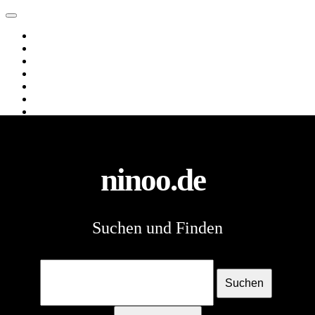
ninoo.de
Web
Images
Videos
News
Webverzeichnis
Shopping
Spiele
ninoo.de
Suchen und Finden
Suchen