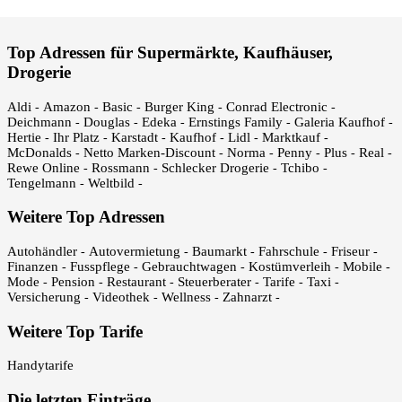
Top Adressen für Supermärkte, Kaufhäuser,
Drogerie
Aldi
Amazon
Basic
Burger King
Conrad Electronic
-
-
-
-
-
Deichmann
Douglas
Edeka
Ernstings Family
Galeria Kaufhof
-
-
-
-
-
Hertie
Ihr Platz
Karstadt
Kaufhof
Lidl
Marktkauf
-
-
-
-
-
-
McDonalds
Netto Marken-Discount
Norma
Penny
Plus
Real
-
-
-
-
-
-
Rewe Online
Rossmann
Schlecker Drogerie
Tchibo
-
-
-
-
Tengelmann
Weltbild
-
-
Weitere Top Adressen
Autohändler
Autovermietung
Baumarkt
Fahrschule
Friseur
-
-
-
-
-
Finanzen
Fusspflege
Gebrauchtwagen
Kostümverleih
Mobile
-
-
-
-
-
Mode
Pension
Restaurant
Steuerberater
Tarife
Taxi
-
-
-
-
-
-
Versicherung
Videothek
Wellness
Zahnarzt
-
-
-
-
Weitere Top Tarife
Handytarife
Die letzten Einträge