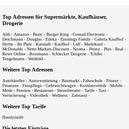
Top Adressen für Supermärkte, Kaufhäuser,
Drogerie
Aldi
Amazon
Basic
Burger King
Conrad Electronic
-
-
-
-
-
Deichmann
Douglas
Edeka
Ernstings Family
Galeria Kaufhof
-
-
-
-
-
Hertie
Ihr Platz
Karstadt
Kaufhof
Lidl
Marktkauf
-
-
-
-
-
-
McDonalds
Netto Marken-Discount
Norma
Penny
Plus
Real
-
-
-
-
-
-
Rewe Online
Rossmann
Schlecker Drogerie
Tchibo
-
-
-
-
Tengelmann
Weltbild
-
-
Weitere Top Adressen
Autohändler
Autovermietung
Baumarkt
Fahrschule
Friseur
-
-
-
-
-
Finanzen
Fusspflege
Gebrauchtwagen
Kostümverleih
Mobile
-
-
-
-
-
Mode
Pension
Restaurant
Steuerberater
Tarife
Taxi
-
-
-
-
-
-
Versicherung
Videothek
Wellness
Zahnarzt
-
-
-
-
Weitere Top Tarife
Handytarife
Die letzten Einträge