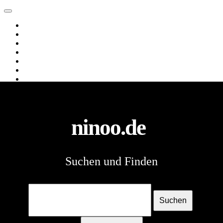
ninoo.de
Web
Images
Videos
News
Webverzeichnis
Shopping
Spiele
ninoo.de
Suchen und Finden
Suchen