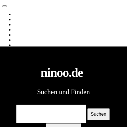
ninoo.de
Web
Images
Videos
News
Webverzeichnis
Shopping
Spiele
ninoo.de
Suchen und Finden
Suchen