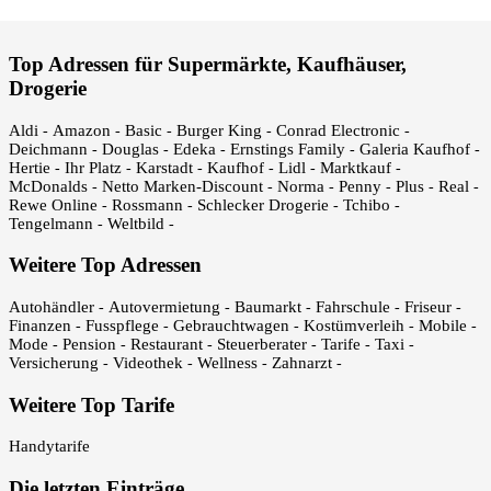
Top Adressen für Supermärkte, Kaufhäuser,
Drogerie
Aldi
Amazon
Basic
Burger King
Conrad Electronic
-
-
-
-
-
Deichmann
Douglas
Edeka
Ernstings Family
Galeria Kaufhof
-
-
-
-
-
Hertie
Ihr Platz
Karstadt
Kaufhof
Lidl
Marktkauf
-
-
-
-
-
-
McDonalds
Netto Marken-Discount
Norma
Penny
Plus
Real
-
-
-
-
-
-
Rewe Online
Rossmann
Schlecker Drogerie
Tchibo
-
-
-
-
Tengelmann
Weltbild
-
-
Weitere Top Adressen
Autohändler
Autovermietung
Baumarkt
Fahrschule
Friseur
-
-
-
-
-
Finanzen
Fusspflege
Gebrauchtwagen
Kostümverleih
Mobile
-
-
-
-
-
Mode
Pension
Restaurant
Steuerberater
Tarife
Taxi
-
-
-
-
-
-
Versicherung
Videothek
Wellness
Zahnarzt
-
-
-
-
Weitere Top Tarife
Handytarife
Die letzten Einträge