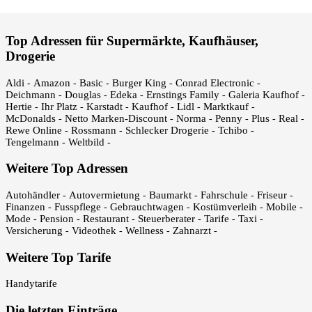
Top Adressen für Supermärkte, Kaufhäuser,
Drogerie
Aldi
Amazon
Basic
Burger King
Conrad Electronic
-
-
-
-
-
Deichmann
Douglas
Edeka
Ernstings Family
Galeria Kaufhof
-
-
-
-
-
Hertie
Ihr Platz
Karstadt
Kaufhof
Lidl
Marktkauf
-
-
-
-
-
-
McDonalds
Netto Marken-Discount
Norma
Penny
Plus
Real
-
-
-
-
-
-
Rewe Online
Rossmann
Schlecker Drogerie
Tchibo
-
-
-
-
Tengelmann
Weltbild
-
-
Weitere Top Adressen
Autohändler
Autovermietung
Baumarkt
Fahrschule
Friseur
-
-
-
-
-
Finanzen
Fusspflege
Gebrauchtwagen
Kostümverleih
Mobile
-
-
-
-
-
Mode
Pension
Restaurant
Steuerberater
Tarife
Taxi
-
-
-
-
-
-
Versicherung
Videothek
Wellness
Zahnarzt
-
-
-
-
Weitere Top Tarife
Handytarife
Die letzten Einträge