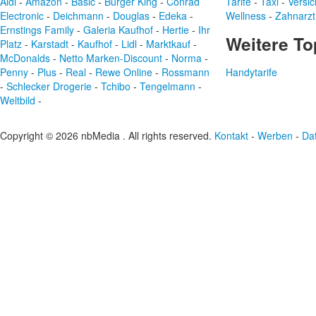
Aldi
-
Amazon
-
Basic
-
Burger King
-
Conrad
Tarife
-
Taxi
-
Versi
Electronic
-
Deichmann
-
Douglas
-
Edeka
-
Wellness
-
Zahnarzt
Ernstings Family
-
Galeria Kaufhof
-
Hertie
-
Ihr
Weitere To
Platz
-
Karstadt
-
Kaufhof
-
Lidl
-
Marktkauf
-
McDonalds
-
Netto Marken-Discount
-
Norma
-
Penny
-
Plus
-
Real
-
Rewe Online
-
Rossmann
Handytarife
-
Schlecker Drogerie
-
Tchibo
-
Tengelmann
-
Weltbild
-
Copyright © 2026 nbMedia . All rights reserved.
Kontakt
-
Werben
-
Da