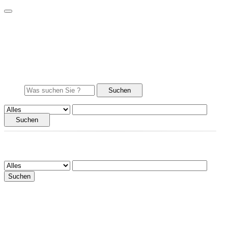
ninoo.de
Web
Images
Videos
News
Webverzeichnis
Shopping
Suchen
Suchen