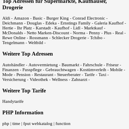
Top Adressen für Supermärkte, Kaufhäuser,
Drogerie
Aldi
Amazon
Basic
Burger King
Conrad Electronic
-
-
-
-
-
Deichmann
Douglas
Edeka
Ernstings Family
Galeria Kaufhof
-
-
-
-
-
Hertie
Ihr Platz
Karstadt
Kaufhof
Lidl
Marktkauf
-
-
-
-
-
-
McDonalds
Netto Marken-Discount
Norma
Penny
Plus
Real
-
-
-
-
-
-
Rewe Online
Rossmann
Schlecker Drogerie
Tchibo
-
-
-
-
Tengelmann
Weltbild
-
-
Weitere Top Adressen
Autohändler
Autovermietung
Baumarkt
Fahrschule
Friseur
-
-
-
-
-
Finanzen
Fusspflege
Gebrauchtwagen
Kostümverleih
Mobile
-
-
-
-
-
Mode
Pension
Restaurant
Steuerberater
Tarife
Taxi
-
-
-
-
-
-
Versicherung
Videothek
Wellness
Zahnarzt
-
-
-
-
Weitere Top Tarife
Handytarife
PHP Information
php
time
fput webkatalog
function
|
|
|