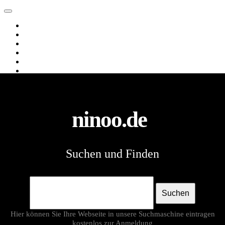
ninoo.de
Web
Images
Videos
News
Webverzeichnis
Shopping
ninoo.de
Suchen und Finden
Suchen
Hier können Sie Ihre Webseite in unsere Suchmaschine eintragen
kostenlos
zur Anmeldung