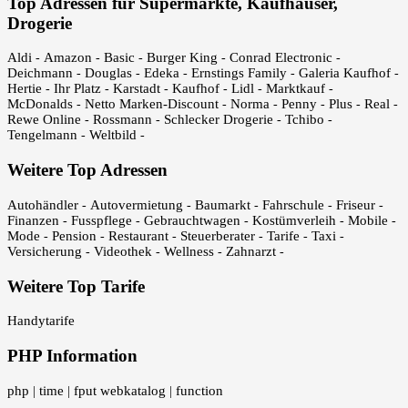
Top Adressen für Supermärkte, Kaufhäuser,
Drogerie
Aldi
Amazon
Basic
Burger King
Conrad Electronic
-
-
-
-
-
Deichmann
Douglas
Edeka
Ernstings Family
Galeria Kaufhof
-
-
-
-
-
Hertie
Ihr Platz
Karstadt
Kaufhof
Lidl
Marktkauf
-
-
-
-
-
-
McDonalds
Netto Marken-Discount
Norma
Penny
Plus
Real
-
-
-
-
-
-
Rewe Online
Rossmann
Schlecker Drogerie
Tchibo
-
-
-
-
Tengelmann
Weltbild
-
-
Weitere Top Adressen
Autohändler
Autovermietung
Baumarkt
Fahrschule
Friseur
-
-
-
-
-
Finanzen
Fusspflege
Gebrauchtwagen
Kostümverleih
Mobile
-
-
-
-
-
Mode
Pension
Restaurant
Steuerberater
Tarife
Taxi
-
-
-
-
-
-
Versicherung
Videothek
Wellness
Zahnarzt
-
-
-
-
Weitere Top Tarife
Handytarife
PHP Information
php
time
fput webkatalog
function
|
|
|