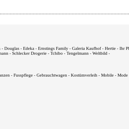
n
Douglas
Edeka
Ernstings Family
Galeria Kaufhof
Hertie
Ihr P
-
-
-
-
-
-
mann
Schlecker Drogerie
Tchibo
Tengelmann
Weltbild
-
-
-
-
-
anzen
Fusspflege
Gebrauchtwagen
Kostümverleih
Mobile
Mode
-
-
-
-
-