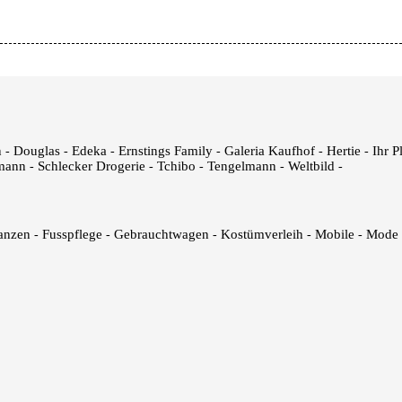
n
Douglas
Edeka
Ernstings Family
Galeria Kaufhof
Hertie
Ihr P
-
-
-
-
-
-
mann
Schlecker Drogerie
Tchibo
Tengelmann
Weltbild
-
-
-
-
-
anzen
Fusspflege
Gebrauchtwagen
Kostümverleih
Mobile
Mode
-
-
-
-
-